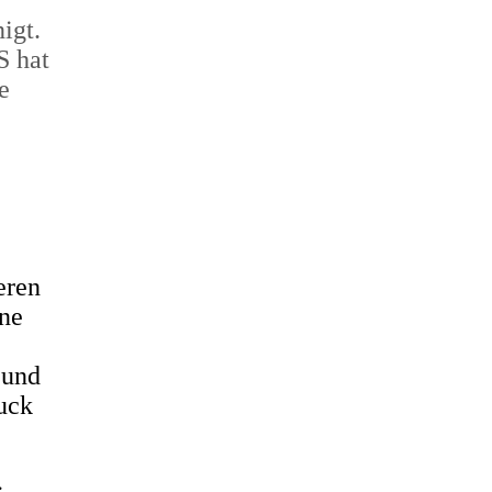
igt.
S hat
e
eren
ene
 und
uck