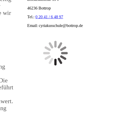
r
46236 Bottrop
e wir
Tel.:
0 20 41 / 6 48 97
Email: cyriakusschule@bottrop.de
ng
Die
führt
nwert.
ung