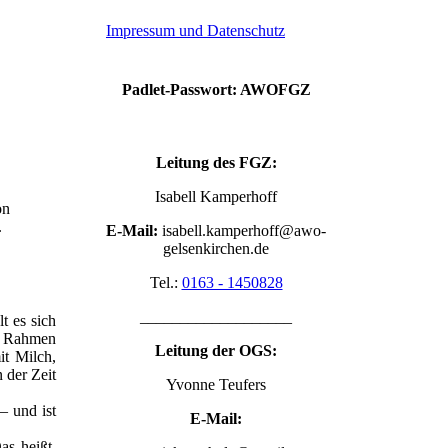
Impressum und Datenschutz
Padlet-Passwort: AWOFGZ
Leitung des FGZ:
Isabell Kamperhoff
on
.
E-Mail:
isabell.kamperhoff@awo-
gelsenkirchen.de
Tel.:
0163 - 1450828
___________________
t es sich
Im Rahmen
Leitung der OGS:
it Milch,
 der Zeit
Yvonne Teufers
– und ist
E-Mail:
as heißt,