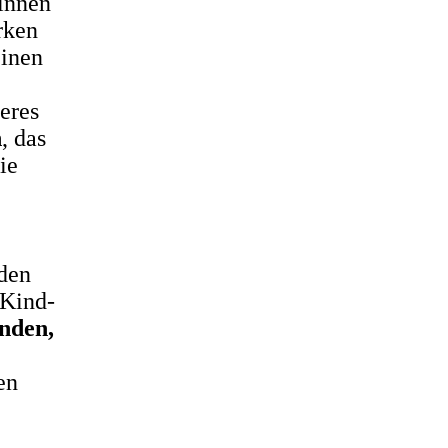
innen
rken
einen
eres
n
, das
ie
 den
-Kind-
nden,
en