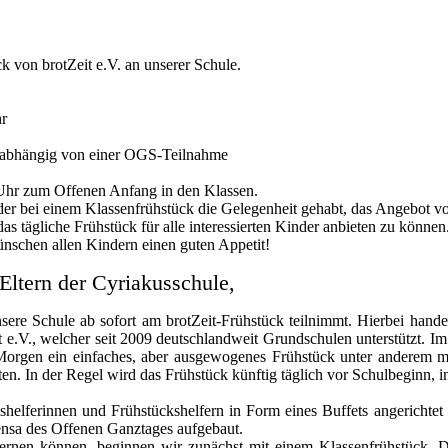
ck von brotZeit e.V. an unserer Schule.
hr
unabhängig von einer OGS-Teilnahme
Uhr zum Offenen Anfang in den Klassen.
er bei einem Klassenfrühstück die Gelegenheit gehabt, das Angebot v
as tägliche Frühstück für alle interessierten Kinder anbieten zu können
nschen allen Kindern einen guten Appetit!
Eltern der Cyriakusschule,
sere Schule ab sofort am brotZeit-Frühstück teilnimmt. Hierbei handel
t e.V., welcher seit 2009 deutschlandweit Grundschulen unterstützt. 
 Morgen ein einfaches, aber ausgewogenes Frühstück unter anderem m
n. In der Regel wird das Frühstück künftig täglich vor Schulbeginn, in
elferinnen und Frühstückshelfern in Form eines Buffets angerichtet 
Mensa des Offenen Ganztages aufgebaut.
ernen können, beginnen wir zunächst mit einem Klassenfrühstück. D