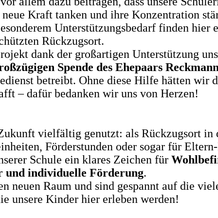
vor allem dazu beitragen, dass unsere Schüler
neue Kraft tanken und ihre Konzentration stä
esonderem Unterstützungsbedarf finden hier 
chützten Rückzugsort.
ojekt dank der großartigen Unterstützung uns
großzügigen Spende des Ehepaars Reckman
edienst betreibt. Ohne diese Hilfe hätten wir d
fft – dafür bedanken wir uns von Herzen!
kunft vielfältig genutzt: als Rückzugsort in
inheiten, Förderstunden oder sogar für Eltern
serer Schule ein klares Zeichen für
Wohlbefi
 und individuelle Förderung
.
sen neuen Raum und sind gespannt auf die viel
e unsere Kinder hier erleben werden!