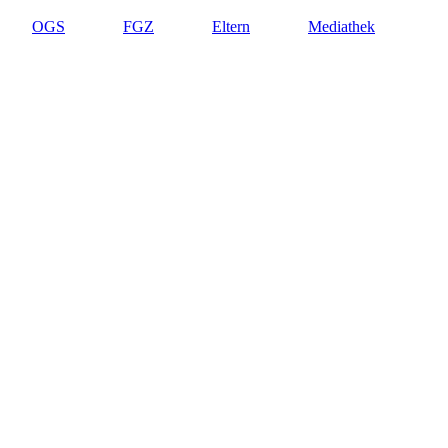
OGS
FGZ
Eltern
Mediathek