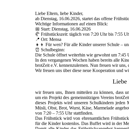
Liebe Eltern, liebe Kinder,
ab Dienstag, 16.06.2026, startet das offene Frühstü
Wichtige Informationen auf einen Blick:
📅 Start: Dienstag, 16.06.2026
🥐 Frühstückszeit: täglich von 7:20 Uhr bis 7:55 U
📍 Ort: Mensa
👧👦 Für wen? Für alle Kinder unserer Schule – 
⏰ Schulbeginn:
Die Schule öffnet weiterhin wie gewohnt um 7:45 
In den vergangenen Wochen haben bereits alle Kind
brotZeit e.V. kennenzulernen. Nun freuen wir uns, d
Wir freuen uns über diese neue Kooperation und wü
Liebe 
wir freuen uns, Ihnen mitteilen zu können, dass un
um ein Projekt des gemeinnützigen Vereins brotZei
dieses Projekts wird unseren Schulkindern jeden
Müsli, Obst, Brot, Wurst, Käse, Marmelade angebote
von 7:20 – 7:55 Uhr stattfinden.
Das Frühstück wird von ehrenamtlichen Frühstücksh
für die Kinder kostenlos. Das Buffet wird in der 
Damit alle Kinder das Frühstücksangebot kennenl