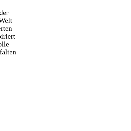
der
 Welt
erten
iriert
olle
falten