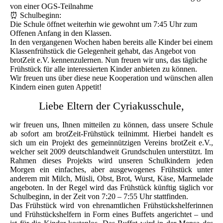
von einer OGS-Teilnahme
⏰ Schulbeginn:
Die Schule öffnet weiterhin wie gewohnt um 7:45 Uhr zum
Offenen Anfang in den Klassen.
In den vergangenen Wochen haben bereits alle Kinder bei einem
Klassenfrühstück die Gelegenheit gehabt, das Angebot von
brotZeit e.V. kennenzulernen. Nun freuen wir uns, das tägliche
Frühstück für alle interessierten Kinder anbieten zu können.
Wir freuen uns über diese neue Kooperation und wünschen allen
Kindern einen guten Appetit!
Liebe Eltern der Cyriakusschule,
wir freuen uns, Ihnen mitteilen zu können, dass unsere Schule
ab sofort am brotZeit-Frühstück teilnimmt. Hierbei handelt es
sich um ein Projekt des gemeinnützigen Vereins brotZeit e.V.,
welcher seit 2009 deutschlandweit Grundschulen unterstützt. Im
Rahmen dieses Projekts wird unseren Schulkindern jeden
Morgen ein einfaches, aber ausgewogenes Frühstück unter
anderem mit Milch, Müsli, Obst, Brot, Wurst, Käse, Marmelade
angeboten. In der Regel wird das Frühstück künftig täglich vor
Schulbeginn, in der Zeit von 7:20 – 7:55 Uhr stattfinden.
Das Frühstück wird von ehrenamtlichen Frühstückshelferinnen
und Frühstückshelfern in Form eines Buffets angerichtet – und