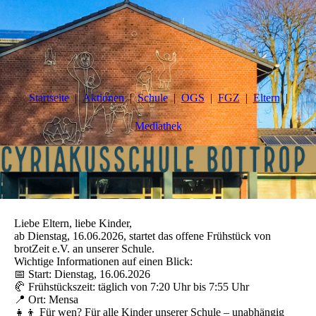
Startseite
Aktionen
Schule
OGS
FGZ
Eltern
Mediathek
Liebe Eltern, liebe Kinder,
ab Dienstag, 16.06.2026, startet das offene Frühstück von
brotZeit e.V. an unserer Schule.
Wichtige Informationen auf einen Blick:
📅 Start: Dienstag, 16.06.2026
🥐 Frühstückszeit: täglich von 7:20 Uhr bis 7:55 Uhr
📍 Ort: Mensa
👧👦 Für wen? Für alle Kinder unserer Schule – unabhängig