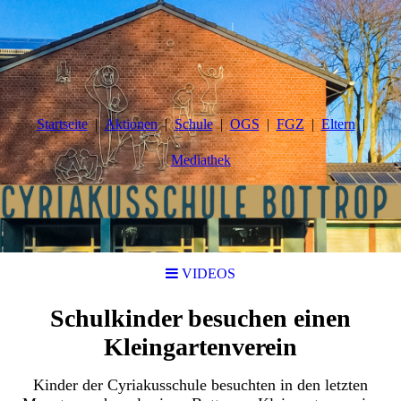
Startseite
Aktionen
Schule
OGS
FGZ
Eltern
Mediathek
VIDEOS
Schulkinder besuchen einen
Kleingartenverein
Kinder der Cyriakusschule besuchten in den letzten