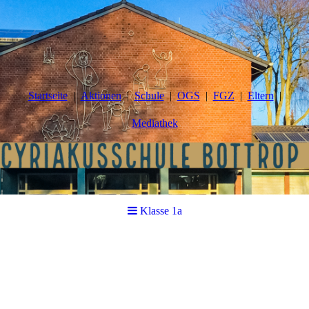
Startseite
Aktionen
Schule
OGS
FGZ
Eltern
Mediathek
Klasse 1a