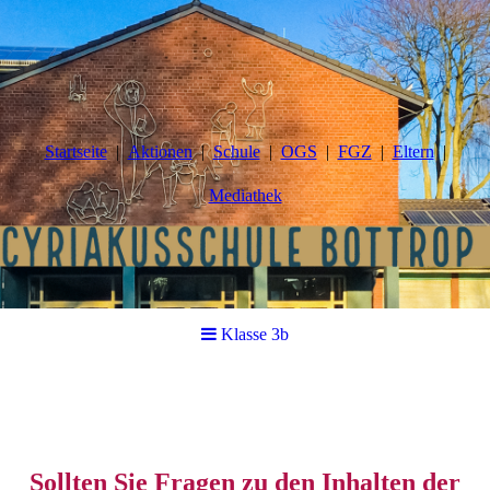
Startseite
Aktionen
Schule
OGS
FGZ
Eltern
Mediathek
Klasse 3b
Sollten Sie Fragen zu den Inhalten der